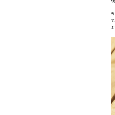
当
で
ま