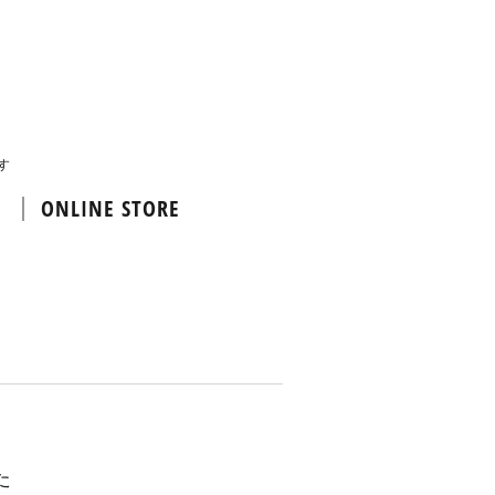
す
ONLINE STORE
た